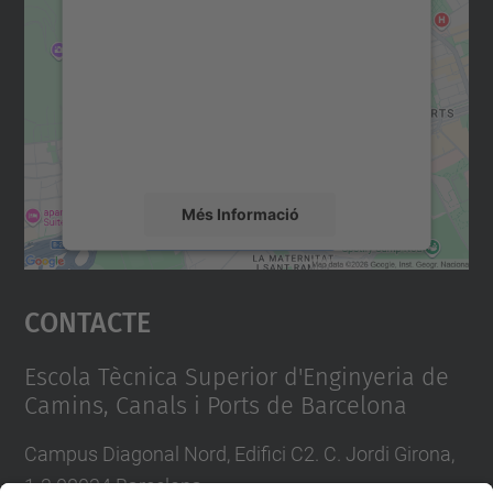
consentiment per carregar el
servei Google Maps!
Utilitzem un servei de tercers per incrustar
contingut del mapa que pugui recollir dades
sobre la vostra activitat. Reviseu-ne els
detalls i accepteu el servei per veure el
mapa.
Més Informació
Accepta
Contacte
powered by
Usercentrics Consent
Management Platform
Escola Tècnica Superior d'Enginyeria de
Camins, Canals i Ports de Barcelona
Campus Diagonal Nord, Edifici C2. C. Jordi Girona,
1-3 08034 Barcelona