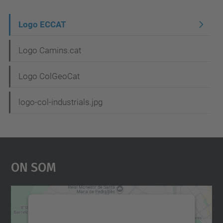
N
Logo ECCAT
a
Logo Camins.cat
v
e
Logo ColGeoCat
g
logo-col-industrials.jpg
a
c
i
ó
On Som
Necessitem el vostre