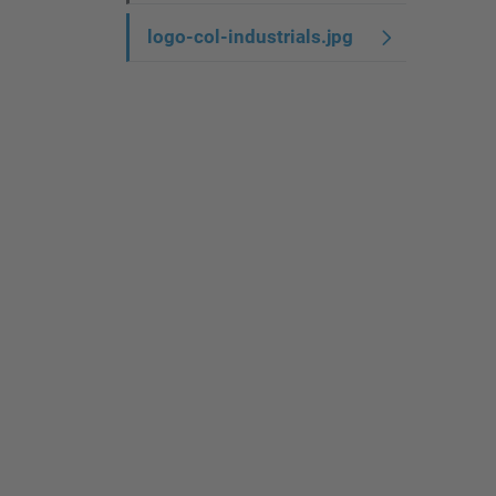
g
logo-col-industrials.jpg
a
c
i
ó