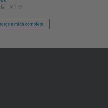
136.7 KB
 imatge a mida completa…