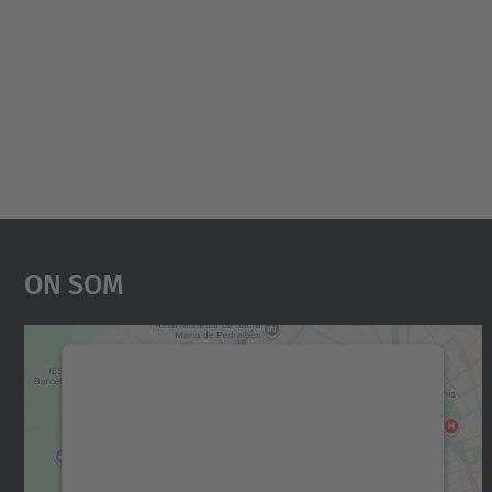
On Som
Necessitem el vostre consentiment
per carregar el servei Google Maps!
Utilitzem un servei de tercers per incrustar
contingut del mapa que pugui recollir dades