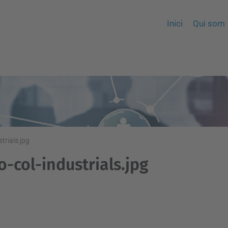
Inici
Qui som
trials.jpg
o-col-industrials.jpg