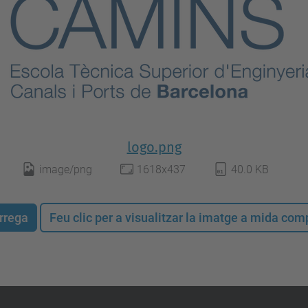
logo.png
image/png
1618x437
40.0 KB
rrega
Feu clic per a visualitzar la imatge a mida co