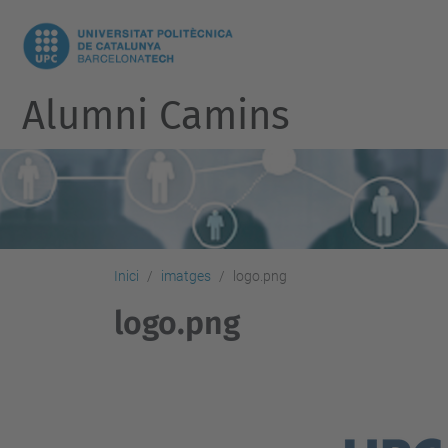
Alumni Camins
Inici
imatges
logo.png
logo.png