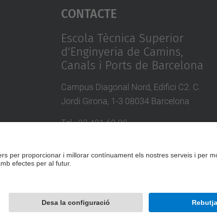
Contacte
Escola Tècnica Superior
d'Enginyeria de Camins,
Canals i Ports de Barcelona
Campus Diagonal Nord, Edifici C2. C.
Jordi Girona, 1-3 08034 Barcelona
Tel.
:
93 401 69 00
Fax
:
93 401 65 04
Directori UPC