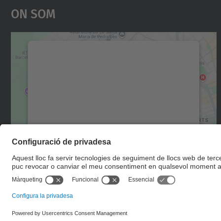
On Som
Necessitem el vostre consentiment
per carregar el servei Google Maps!
Utilitzem un servei de tercers per incrustar
contingut del mapa que pugui recollir dades
sobre la vostra activitat. Reviseu-ne els
detalls i accepteu el servei per veure el mapa.
Més Informació
Accepta
powered by
Usercentrics Consent
Management Platform