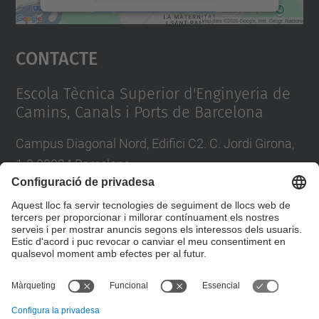
Accepta
Contacte
powered by
Usercentrics Consent
Management Platform
Escola Tècnica Superior d'Enginyeria de
Camins, Canals i Ports de Barcelona
Campus Diagonal Nord, Edifici C2. C. Jordi Girona,
1-3 08034 Barcelona
Tel.
:
93 401 69 00
Fax
:
93 401 65 04
Directori UPC