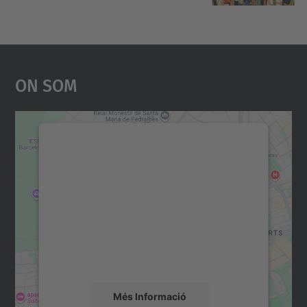
On Som
Necessitem el vostre
consentiment per carregar el
servei Google Maps!
Utilitzem un servei de tercers per incrustar
contingut del mapa que pugui recollir dades
sobre la vostra activitat. Reviseu-ne els
detalls i accepteu el servei per veure el
mapa.
Més Informació