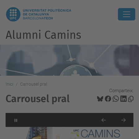
Alumni Camins
Inici
Carrousel pral
Comparteix:
Carrousel pral
Stop automatic slide show
Previous
Next