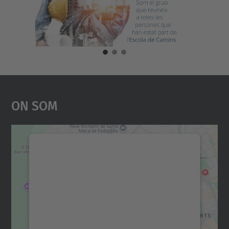
On Som
Necessitem el vostre
consentiment per carregar el
servei Google Maps!
Utilitzem un servei de tercers per incrustar
contingut del mapa que pugui recollir dades
sobre la vostra activitat. Reviseu-ne els
detalls i accepteu el servei per veure el