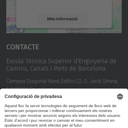
mapa.
Més Informació
Accepta
Contacte
powered by
Usercentrics Consent
Management Platform
Escola Tècnica Superior d'Enginyeria de
Camins, Canals i Ports de Barcelona
Campus Diagonal Nord, Edifici C2. C. Jordi Girona,
1-3 08034 Barcelona
Tel.
:
93 401 69 00
Fax
:
93 401 65 04
Directori UPC