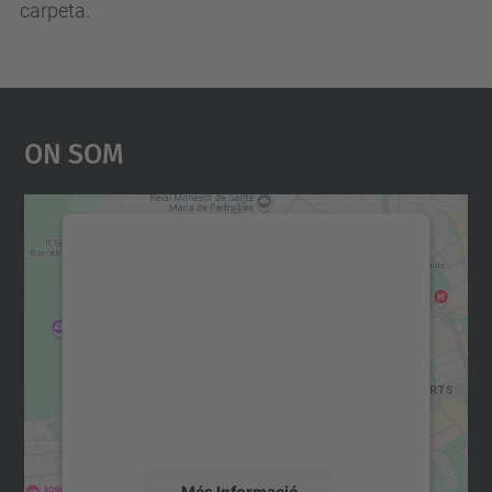
carpeta.
On Som
Necessitem el vostre
consentiment per carregar el
servei Google Maps!
Utilitzem un servei de tercers per incrustar
contingut del mapa que pugui recollir dades
sobre la vostra activitat. Reviseu-ne els
detalls i accepteu el servei per veure el
mapa.
Més Informació