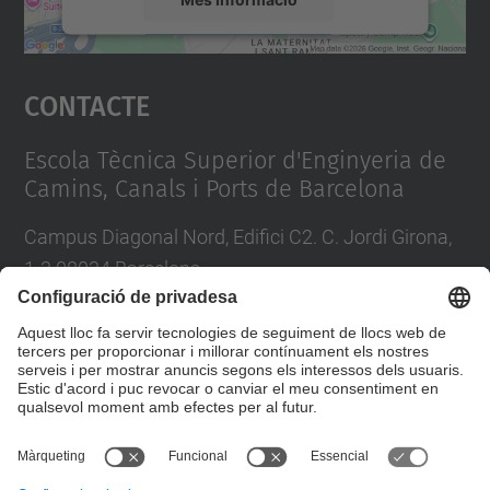
Accepta
Contacte
powered by
Usercentrics Consent
Management Platform
Escola Tècnica Superior d'Enginyeria de
Camins, Canals i Ports de Barcelona
Campus Diagonal Nord, Edifici C2. C. Jordi Girona,
1-3 08034 Barcelona
Tel.
:
93 401 69 00
Fax
:
93 401 65 04
Directori UPC